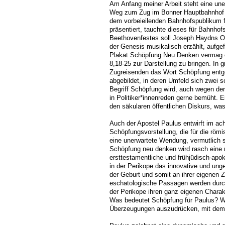
Am Anfang meiner Arbeit steht eine uner
Weg zum Zug im Bonner Hauptbahnhof m
dem vorbeieilenden Bahnhofspublikum f
präsentiert, tauchte dieses für Bahnho
Beethovenfestes soll Joseph Haydns O
der Genesis musikalisch erzählt, aufge
Plakat Schöpfung Neu Denken vermag e
8,18-25 zur Darstellung zu bringen. In 
Zugreisenden das Wort Schöpfung entge
abgebildet, in deren Umfeld sich zwei 
Begriff Schöpfung wird, auch wegen de
in Politiker*innenreden gerne bemüht. Ei
den säkularen öffentlichen Diskurs, wa
Auch der Apostel Paulus entwirft im ach
Schöpfungsvorstellung, die für die röm
eine unerwartete Wendung, vermutlich so
Schöpfung neu denken wird rasch eine 
ersttestamentliche und frühjüdisch-apo
in der Perikope das innovative und unge
der Geburt und somit an ihrer eigenen Z
eschatologische Passagen werden durch
der Perikope ihren ganz eigenen Charakte
Was bedeutet Schöpfung für Paulus? W
Überzeugungen auszudrücken, mit dem Ge