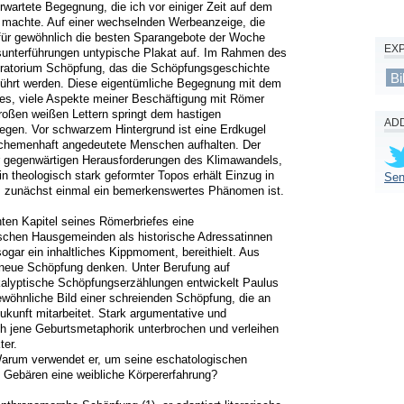
wartete Begegnung, die ich vor einiger Zeit auf dem 
achte. Auf einer wechselnden Werbeanzeige, die 
ür gewöhnlich die besten Sparangebote der Woche 
EX
fsunterführungen untypische Plakat auf. Im Rahmen des 
ratorium Schöpfung, das die Schöpfungsgeschichte 
Bi
führt werden. Diese eigentümliche Begegnung mit dem 
s, viele Aspekte meiner Beschäftigung mit Römer 
großen weißen Lettern springt dem hastigen 
ADD
gen. Vor schwarzem Hintergrund ist eine Erdkugel 
schemenhaft angedeutete Menschen aufhalten. Der 
r gegenwärtigen Herausforderungen des Klimawandels, 
n theologisch stark geformter Topos erhält Einzug in 
Sen
s zunächst einmal ein bemerkenswertes Phänomen ist. 

ten Kapitel seines Römerbriefes eine 
ischen Hausgemeinden als historische Adressatinnen 
gar ein inhaltliches Kippmoment, bereithielt. Aus 
neue Schöpfung denken. Unter Berufung auf 
kalyptische Schöpfungserzählungen entwickelt Paulus 
wöhnliche Bild einer schreienden Schöpfung, die an 
ukunft mitarbeitet. Stark argumentative und 
 jene Geburtsmetaphorik unterbrochen und verleihen 
r. 

arum verwendet er, um seine eschatologischen 
bären eine weibliche Körpererfahrung?
