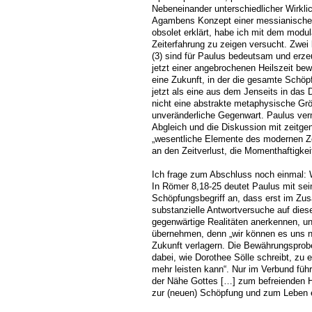
Nebeneinander unterschiedlicher Wirklic
Agambens Konzept einer messianischen Z
obsolet erklärt, habe ich mit dem modula
Zeiterfahrung zu zeigen versucht. Zwei
(3) sind für Paulus bedeutsam und erze
jetzt einer angebrochenen Heilszeit be
eine Zukunft, in der die gesamte Schöpf
jetzt als eine aus dem Jenseits in das D
nicht eine abstrakte metaphysische Größe
unveränderliche Gegenwart. Paulus verm
Abgleich und die Diskussion mit zeitge
„wesentliche Elemente des modernen Zei
an den Zeitverlust, die Momenthaftigkeit
Ich frage zum Abschluss noch einmal: 
In Römer 8,18-25 deutet Paulus mit se
Schöpfungsbegriff an, dass erst im Z
substanzielle Antwortversuche auf dies
gegenwärtige Realitäten anerkennen, un
übernehmen, denn „wir können es uns nic
Zukunft verlagern. Die Bewährungsprobe f
dabei, wie Dorothee Sölle schreibt, zu
mehr leisten kann“. Nur im Verbund füh
der Nähe Gottes […] zum befreienden Ha
zur (neuen) Schöpfung und zum Leben 