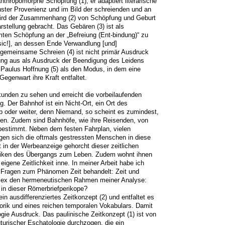
hropomorphe Schöpfung (1), er adaptiert literarische 
hster Provenienz und im Bild der schreienden und an 
ird der Zusammenhang (2) von Schöpfung und Geburt 
rstellung gebracht. Das Gebären (3) ist als 
en Schöpfung an der „Befreiung (Ent-bindung)“ zu 
[sic!], an dessen Ende Verwandlung [und] 
emeinsame Schreien (4) ist nicht primär Ausdruck 
ung aus als Ausdruck der Beendigung des Leidens 
 Paulus Hoffnung (5) als den Modus, in dem eine 
genwart ihre Kraft entfaltet.

unden zu sehen und erreicht die vorbeilaufenden 
. Der Bahnhof ist ein Nicht-Ort, ein Ort des 
 oder weiter, denn Niemand, so scheint es zumindest, 
len. Zudem sind Bahnhöfe, wie ihre Reisenden, von 
bestimmt. Neben dem festen Fahrplan, vielen 
gen sich die oftmals gestressten Menschen in diese 
t in der Werbeanzeige gehorcht dieser zeitlichen 
tiken des Übergangs zum Leben. Zudem wohnt ihnen 
gene Zeitlichkeit inne. In meiner Arbeit habe ich 
Fragen zum Phänomen Zeit behandelt: Zeit und 
ex den hermeneutischen Rahmen meiner Analyse: 

n dieser Römerbriefperikope? 

in ausdifferenziertes Zeitkonzept (2) und entfaltet es 
orik und eines reichen temporalen Vokabulars. Damit 
logie Ausdruck. Das paulinische Zeitkonzept (1) ist von 
turischer Eschatologie durchzogen, die ein 