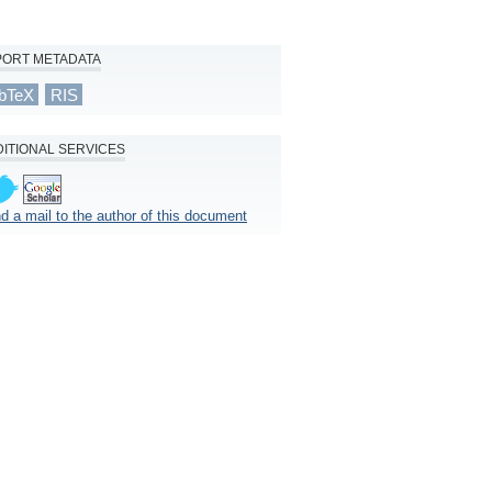
PORT METADATA
bTeX
RIS
ITIONAL SERVICES
d a mail to the author of this document