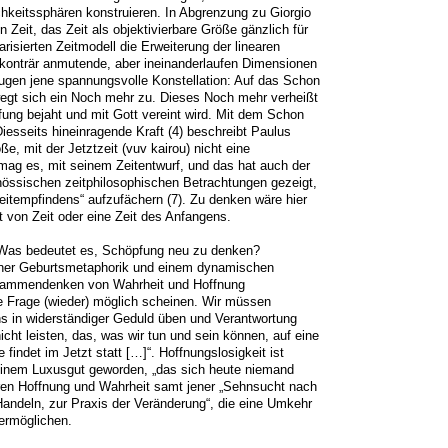
hkeitssphären konstruieren. In Abgrenzung zu Giorgio 
eit, das Zeit als objektivierbare Größe gänzlich für 
risierten Zeitmodell die Erweiterung der linearen 
 konträr anmutende, aber ineinanderlaufen Dimensionen 
ugen jene spannungsvolle Konstellation: Auf das Schon 
wegt sich ein Noch mehr zu. Dieses Noch mehr verheißt 
ung bejaht und mit Gott vereint wird. Mit dem Schon 
iesseits hineinragende Kraft (4) beschreibt Paulus 
, mit der Jetztzeit (vuv kairou) nicht eine 
ag es, mit seinem Zeitentwurf, und das hat auch der 
nössischen zeitphilosophischen Betrachtungen gezeigt, 
tempfindens“ aufzufächern (7). Zu denken wäre hier 
 von Zeit oder eine Zeit des Anfangens.

Was bedeutet es, Schöpfung neu zu denken? 

iner Geburtsmetaphorik und einem dynamischen 
usammendenken von Wahrheit und Hoffnung 
e Frage (wieder) möglich scheinen. Wir müssen 
s in widerständiger Geduld üben und Verantwortung 
ht leisten, das, was wir tun und sein können, auf eine 
indet im Jetzt statt […]“. Hoffnungslosigkeit ist 
 einem Luxusgut geworden, „das sich heute niemand 
ren Hoffnung und Wahrheit samt jener „Sehnsucht nach 
ndeln, zur Praxis der Veränderung“, die eine Umkehr 
ermöglichen.