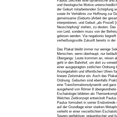
Paulus zeichnet eine dynamische und ant
und theologische Motive unterschiedlic
der Geburt mitarbeitenden Schöpfung w
sowie ihr Verhältnis zur Hoffnung zur Da
gemeinsame (Geburts-)Arbeit der gesamt
interpretieren, und Geburt „als Prozeß 
Neuschöpfung“ stehen, zu deuten. Das g
von Leid, sondern muss von der Befrei
gelesen werden. Via negationis begreift
verheißungsvolle Zukunft bereits in der Ge
Das Plakat bleibt immer nur wenige Sek
Menschen, wenn überhaupt, nur beiläufig
Übergangs: Leute kommen an, reisen ab
geht in den Bahnhof, um dort zu verwei
einer ausgeprägten zeitlichen Ordnung 
Anzeigetafeln und öffentlichen Uhren fü
lineare Zeitstruktur ein. Auch das Plaka
Ordnung. Geburten sind ebenfalls Prak
eine Transformationsdynamik und ganz ei
ausgehend von Römer 8 übergeordnete 
Eschatologie bildeten als Themenkompl
Welches Zeitkonzept entwickelt Paulus i
Paulus formuliert in seiner Endzeitrede e
auf der Grundlage einer starken Metaph
verleiht er einer verzeitlichten Eschato
Spuren perfektiver, präsentischer und fu