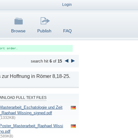
Login
Browse
Publish
FAQ
ort order.
search hit
6
of
15
 zur Hoffnung in Römer 8,18-25.
NLOAD FULL TEXT FILES
Masterarbeit_Eschatologie und Zeit
_Raphael Wissing_signed.pdf
(1332KB)
Poster_Masterarbeit_Raphael Wissi
ng.pdf
(589KB)