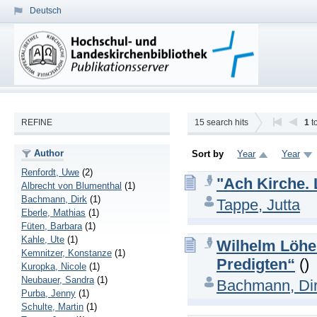
Deutsch
REFINE
15
search hits
1
t
Author
Sort by
Year
Year
Renfordt, Uwe
(2)
"Ach Kirche. 
Albrecht von Blumenthal
(1)
Bachmann, Dirk
(1)
Tappe, Jutta
Eberle, Mathias
(1)
Füten, Barbara
(1)
Kahle, Ute
(1)
Wilhelm Löhe
Kemnitzer, Konstanze
(1)
Predigten“
()
Kuropka, Nicole
(1)
Neubauer, Sandra
(1)
Bachmann, Di
Purba, Jenny
(1)
Schulte, Martin
(1)