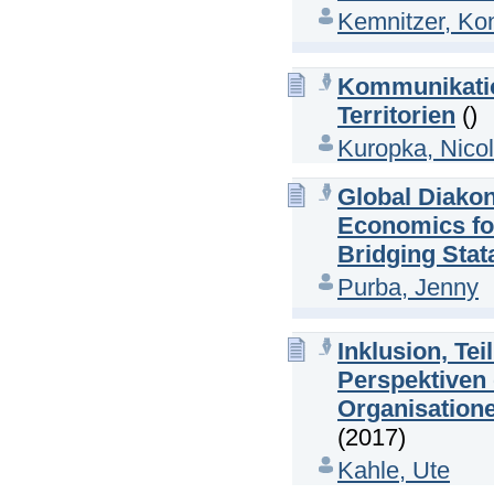
Kemnitzer, Ko
Kommunikatio
Territorien
()
Kuropka, Nico
Global Diakon
Economics for
Bridging Stat
Purba, Jenny
Inklusion, T
Perspektiven
Organisatione
(2017)
Kahle, Ute