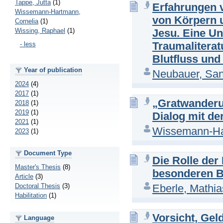
Tappe, Jutta
(1)
Erfahrungen v
Wissemann-Hartmann,
von Körpern u
Cornelia
(1)
Wissing, Raphael
(1)
Jesu. Eine U
Traumaliterat
- less
Blutfluss und
Year of publication
Neubauer, Sa
2024
(4)
2017
(1)
„Gratwanderu
2018
(1)
2019
(1)
Dialog mit de
2021
(1)
Wissemann-Ha
2023
(1)
Document Type
Die Rolle der
Master's Thesis
(8)
besonderen B
Article
(3)
Eberle, Mathia
Doctoral Thesis
(3)
Habilitation
(1)
Vorsicht, Gel
Language