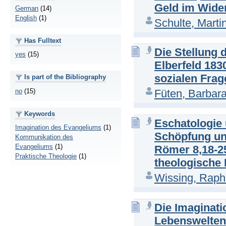
Geld im Wider
German
(14)
English
(1)
Schulte, Marti
Has Fulltext
Die Stellung
yes
(15)
Elberfeld 183
sozialen Frag
Is part of the Bibliography
no
(15)
Füten, Barbar
Keywords
Eschatologie
Imagination des Evangeliums
(1)
Schöpfung und
Kommunikation des
Evangeliums
(1)
Römer 8,18-2
Praktische Theologie
(1)
theologische 
Wissing, Raph
Die Imaginati
Lebenswelten