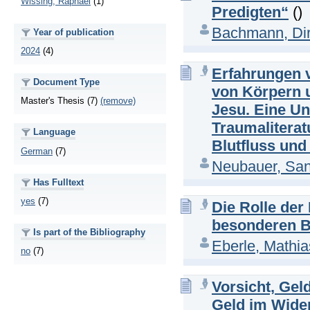
Wissing, Raphael
(1)
Predigten“
()
Bachmann, Di
Year of publication
2024
(4)
Erfahrungen v
Document Type
von Körpern u
Master's Thesis (7)
(remove)
Jesu. Eine U
Traumaliterat
Language
Blutfluss und
German
(7)
Neubauer, Sa
Has Fulltext
yes
(7)
Die Rolle der
besonderen B
Is part of the Bibliography
Eberle, Mathia
no
(7)
Vorsicht, Gel
Geld im Wider