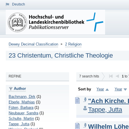
Deutsch
Dewey Decimal Classification
2 Religion
23 Christentum, Christliche Theologie
REFINE
7
search hits
1
to
Author
Sort by
Year
Year
Bachmann, Dirk
(1)
"Ach Kirche. 
Eberle, Mathias
(1)
Füten, Barbara
(1)
Tappe, Jutta
Neubauer, Sandra
(1)
Schulte, Martin
(1)
Tappe, Jutta
(1)
Wilhelm Löhe